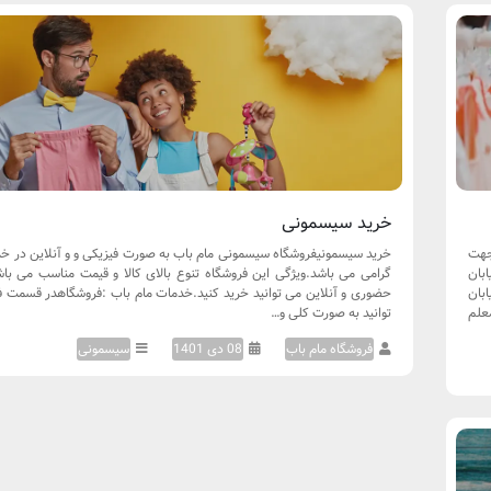
خرید سیسمونی
https://mambab.ir/wp-co جهت
خرید سیسمونیفروشگاه سیسمونی مام باب به صورت فیزیکی و و آنلاین در خ
بان
گرامی می باشد.ویژگی این فروشگاه تنوع بالای کالا و قیمت مناسب می ب
:شیراز - بلوار عدالت جنوبی،نبش کوچه 35(خیابان
حضوری و آنلاین می توانید خرید کنید.خدمات مام باب :فروشگاهدر قسمت 
راب-میدان معلم
توانید به صورت کلی و…
فروشگاه مام باب
08 دی 1401
سیسمونی