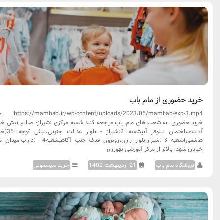
خرید حضوری از مام باب
ntent/uploads/2023/05/mambab-exp-3.mp4
خرید حضوری به شعب های مام باب مراجعه کنید شعبه مرکزی :شیراز- صنایع نبش خیا
آدینه-ساختمان نیلوفر آبیشعبه 2
هاشمی)شعبه 3 :شیراز-بلوار رازی،روبروی فدک جنب آگاهیشعبه4 :دا
خیابان شهدا بالاتر از مرکز آموزشی بهورزی
فروشگاه مام باب
21 اردیبهشت 1402
خرید سیسمونی